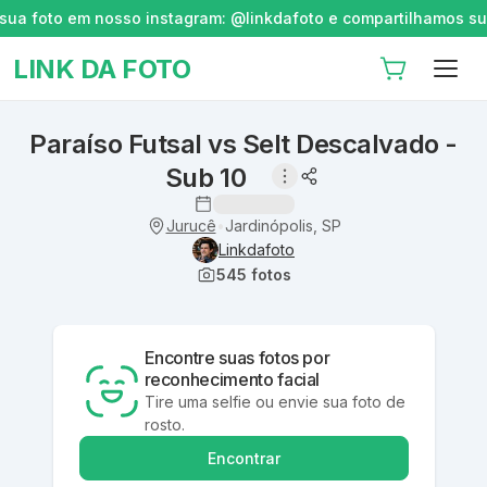
a foto em nosso instagram: @linkdafoto e compartilhamos suas 
LINK DA FOTO
Paraíso Futsal vs Selt Descalvado -
Sub 10
Jurucê
Jardinópolis, SP
•
Linkdafoto
545
fotos
Encontre suas fotos por
reconhecimento facial
Tire uma selfie ou envie sua foto de
rosto.
Encontrar