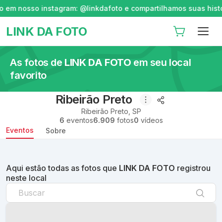
instagram: @linkdafoto e compartilhamos suas histórias ;-)
LINK DA FOTO
As fotos de
LINK DA FOTO
em seu local
favorito
Ribeirão Preto
Ribeirão Preto
,
SP
6
eventos
6.909
fotos
0
vídeos
Eventos
Sobre
Aqui estão todas as fotos que
LINK DA FOTO
registrou
neste local